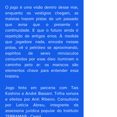
O jogo é uma visão dentro desse mar,
enquanto os vestígios chegam, as
maletas trazem pistas de um passado
que avisa que o presente é
continuidade. E que o futuro ainda é
repetição de antigos erros. À medida
que jogadore nada, encosta nessas
pistas, vê o petróleo se aproximando,
espíritos de seres minúsculos
consumidos por esse óleo iluminam o
caminho pelo ar: os mariscos são
elementos chave para entender essa
história.
Jogo feito em parceria com Taís
Koshino e André Bassani. Trilha sonora
e efeitos por Anti Ribeiro. Consultoria
por Letícia Abreu, integrante da
assessoria jurídica popular do Instituto
TERRAMAR - Ceará.