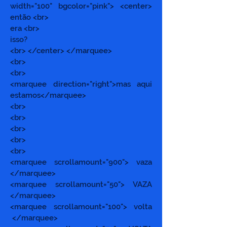
width="100" bgcolor="pink"> <center>
então <br>
era <br>
isso?
<br> </center> </marquee>
<br>
<br>
<marquee direction="right">mas aqui
estamos</marquee>
<br>
<br>
<br>
<br>
<br>
<marquee scrollamount="900"> vaza
</marquee>
<marquee scrollamount="50"> VAZA
</marquee>
<marquee scrollamount="100"> volta
</marquee>