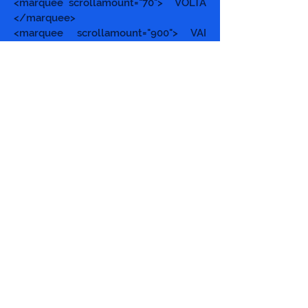
<marquee scrollamount="70"> VOLTA
</marquee>
<marquee scrollamount="900"> VAI
</marquee>
<marquee scrollamount="50"> VAZA
</marquee>
<marquee scrollamount="100">volta
</marquee>
<marquee scrollamount="70"> VOLTA
</marquee>
<br>
<br>
<br>
<center><marquee direction="up"
height="1000" width="10"
bgcolor="pink"> ?
?
?
?
?
?