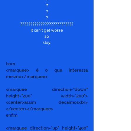
?
?
?
?
?????????????????????????
it can't get worse
so
stay.
bom
<marquee> é o que interessa
mesmo</marquee>
<marquee direction="down"
height="200" width="200">
<center>assim decaímos<br>
</center></marquee>
enfim
<marquee direction="up" height="400"