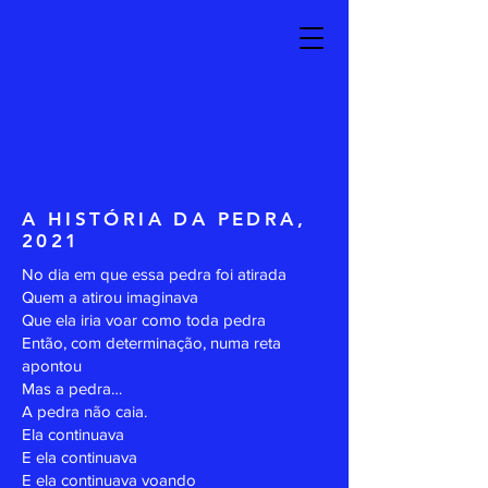
A HISTÓRIA DA PEDRA,
2021
No dia em que essa pedra foi atirada
Quem a atirou imaginava
Que ela iria voar como toda pedra
Então, com determinação, numa reta
apontou
Mas a pedra…
A pedra não caia.
Ela continuava
E ela continuava
E ela continuava voando