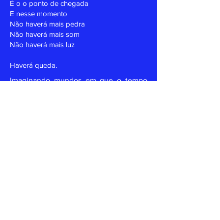
É o o ponto de chegada
E nesse momento
Não haverá mais pedra
Não haverá mais som
Não haverá mais luz
Haverá queda.
Imaginando mundos em que o tempo
se faz circular, traço uma história sobre
uma pedra que é lançada e não cai mais
no chão. Essa história é contada por
imagem e voz em diferentes versões
desse trabalho, inicialmente produzido
para o festival Poty Mapping. A
proposta do Poty Mapping é de resgate
da consciência indígena no Rio Grande
do Norte, estado do Brasil com menos
terras indígenas demarcadas, porém
com uma população, história, cultura e
território extremamente marcados por