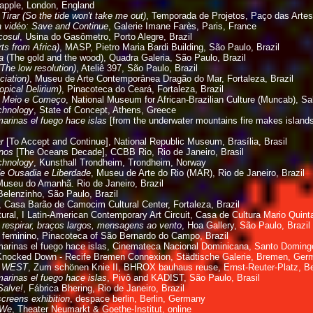
happle, London, England
irar (So the tide won't take me out)
, Temporada de Projetos, Paço das Artes
a vidéo: Save and Continue
, Galerie Imane Farès, Paris, France
cosul
, Usina do Gasômetro, Porto Alegre, Brazil
rts from Africa)
, MASP,
Pietro Maria Bardi Building,
São Paulo, Brazil
a
(The gold and the wood), Quadra Galeria, São Paulo, Brazil
The low resolution)
, Ateliê 397, São Paulo, Brazil
iation)
, Museu de Arte Contemporânea Dragão do Mar, Fortaleza, Brazil
ropical Delirium)
, Pinacoteca do Ceará, Fortaleza, Brazil
, Meio e Começo
, National Museum for African-Brazilian Culture (Muncab), Sal
echnology
, State of Concept, Athens, Greece
rinas el fuego hace islas
[from the underwater mountains fire makes islands
r
[To Accept and Continue], National Republic Museum, Brasília, Brasil
nos
[The Oceans Decade], CCBB Rio, Rio de Janeiro, Brasil
echnology
, Kunsthall Trondheim, Trondheim, Norway
e Ousadia e Liberdade
, Museu de Arte do Rio (MAR), Rio de Janeiro, Brazil
Museu do Amanhã. Rio de Janeiro, Brazil
Belenzinho, São Paulo, Brazil
, Casa Barão de Camocim Cultural Center, Fortaleza, Brazil
al, I Latin-American Contemporary Art Circuit, Casa de Cultura Mario Quinta
s respirar, braços largos, mensagens ao vento
, Hoa Gallery, São Paulo, Brazil
feminino, Pinacoteca of São Bernardo do Campo, Brazil
inas el fuego hace islas, Cinemateca Nacional Dominicana, Santo Doming
ocked Down - Recife Bremen Connexion, Städtische Galerie, Bremen, Ger
 WEST
, Zum schönen Knie II, BHROX bauhaus reuse, Ernst-Reuter-Platz, B
rinas el fuego hace islas
, Pivô and KADIST, São Paulo, Brasil
Salve!
, Fábrica Bhering, Rio de Janeiro, Brazil
creens exhibition
,
despace berlin, Berlin, Germany
 We
,
Theater Neumarkt & Goethe-Institut, online