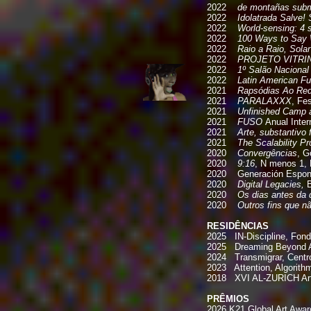
2022
de montañas subma
2022
Idolatrada Salve! 
2022
World-sensing: 4 s
2022
100 Ways to Say
2022
Raio a Raio, Sola
2022
PROJETO VITRINE
2022
1º Salão Naciona
2022
Latin American Fut
2021
Rapsódias Ao Red
2021
PARALAXXX
, Fes
2021
Unfinished Camp a
2021
FUSO
Anual Inter
2021
Arte, substantivo 
2021
The Scalability Pr
2020
Convergências
, G
2020
9:16
, N menos 1, 
2020 Generación Espontá
2020
Digital Legacies,
2020
Os dias antes da
2020
Outros fins que n
RESIDÊNCIAS
2025 IN-Discipline, Fond
2025
Dreaming Beyond AI
2024 Transmigrar, Centro C
2023 Attention, Algorith
2018 XVI AL-ZURICH Art
PRÊMIOS
2026 K21 Global Art Award