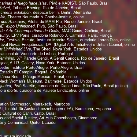
rinas el fuego hace islas
, Pivô e KADIST, São Paulo, Brasil
Salve!
, Fábrica Bhering, Rio de Janeiro, Brasil
creens exhibition
, despace berlin, Berlin, Alemanha
 We
, Theater Neumarkt & Goethe-Institut, online
r dos Abacaxis
, Pilotis do MAM Rio, Rio de Janeiro, Brasil
, expo Unfinished
, Pivô, São Paulo, Brasil
l de Arte Contemporânea de Goiás,
MAC Goiás, Goiânia, Brasil
urity
, EP7 Paris, curadoria Rolando J. Carmona, Paris, França
or
, Festival Escuta, Instituto Moreira Salles, curadoria Lorran Dias, online
tival Novas Frequências, DAI (Digital Arts Initiative) e British Council, online
t Unfinished Live,
The Shed, Nova York, Estados Unidos
nacional de Videoarte de Lisboa, Portugal
feminino
, 37ª Parede Gentil, A Gentil Carioca, Rio de Janeiro, Brasil
oject
, A.I.R. Gallery, Nova York, Estados Unidos
oethe Institute Porto Alegre, Porto Alegre, Brasil
Estadio El Campin, Bogotá, Colômbia
nea Red – Diálogo Mexico - Brasil, online
Black Woman's Museum, Baltimore, Estados Unidos
 quebra,
Pivô Satélte, curadoria de Diane Lima, São Paulo, Brasil (online)
ão a morte
, curadoria de Paulete Lindacelva, online
ation Montresso*, Marrakech, Marrocos
, Institut für Auslandsbeziehungen (IFA),
Barcelona, Espanha
ultural do Cariri, Crato, Brasil
ms and Social Justice, Art Hub Copenhagen, Dinamarca
e y Comunidad, Quito, Ecuador
, artista indicada