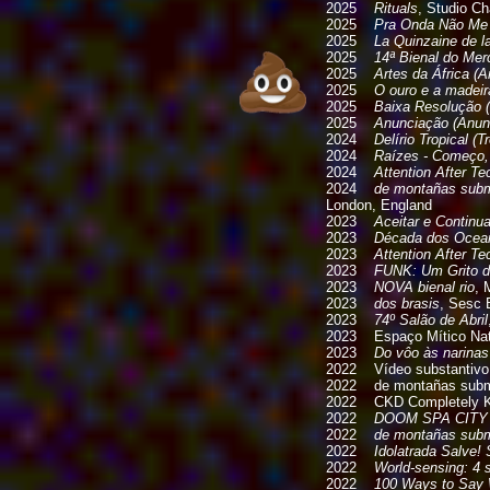
2025
Rituals
, Studio C
2025
Pra Onda Não Me T
2025
La Quinzaine de l
2025
14ª Bienal do Mer
2025
Artes da África (A
2025
O ouro e a madeir
2025
Baixa Resolução (
2025
Anunciação (Anunc
2024
Delírio Tropical (T
2024
Raízes - Começo
2024
Attention After T
2024
de montañas subma
London, England
2023
Aceitar e Continua
2023
Década dos Ocea
2023
Attention After T
2023
FUNK: Um Grito d
2023
NOVA bienal rio
, 
2023
dos brasis
, Sesc 
2023
74º Salão de Abril
2023 Espaço Mítico Natur
2023
Do vôo às narina
2022 Vídeo substantivo 
2022 de montañas submar
2022 CKD Completely Kn
2022
DOOM SPA CITY
2022
de montañas subma
2022
Idolatrada Salve! 
2022
World-sensing: 4 s
2022
100 Ways to Say