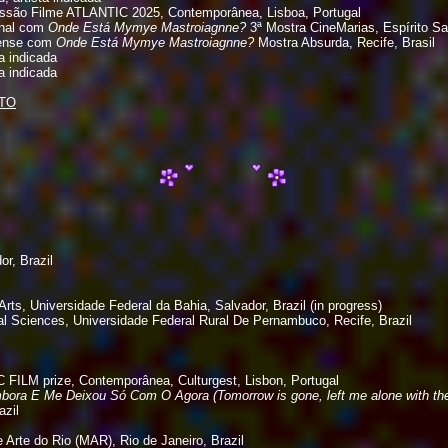
são Filme ATLANTIC 2025, Contemporânea, Lisboa, Portugal
onal com
Onde Está Mymye Mastroiagnne?
3ª Mostra CineMarias, Espírito San
fense com
Onde Está Mymye Mastroiagnne?
Mostra Absurda, Recife, Brasil
a indicada
a indicada
ETO
or, Brazil
ts, Universidade Federal da Bahia, Salvador, Brazil (in progress)
 Sciences, Universidade Federal Rural De Pernambuco, Recife, Brazil
LM prize, Contemporânea, Culturgest, Lisbon, Portugal
ora E Me Deixou Só Com O Agora (Tomorrow is gone, left me alone with th
azil
 Arte do Rio (MAR), Rio de Janeiro, Brazil