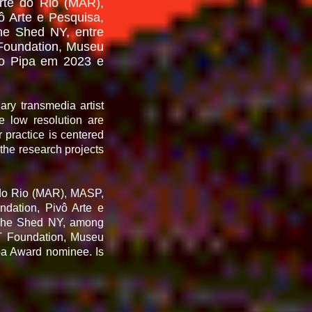
rte do Rio (MAR),
 Arte e Pesquisa,
The Shed NY, entre
Foundation, Museu
mio Pipa em 2023 e
nary transmedia artist
 low resolution are
r practice is centered
the research projects
 do Rio (MAR), MASP,
dation, Pivô Arte e
, The Shed NY, among
ST Foundation, Museu
pa Award nominee. Is