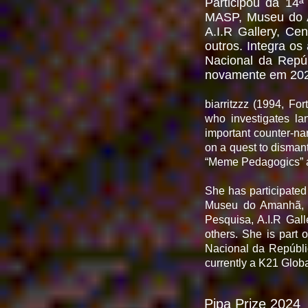
Participou da 14
MASP, Museu do Am
A.I.R Gallery, Ce
outros. Integra 
Nacional da Repúb
novamente em 2024
biarritzzz (1994, For
who investigates la
important counter-nar
on a quest to dismant
“Meme Pedagogics” an
She has participated
Museu do Amanhã, K
Pesquisa, A.I.R Gal
others. She is part
Nacional da Repúbli
currently a K21 Glob
Pipa Prize 2024