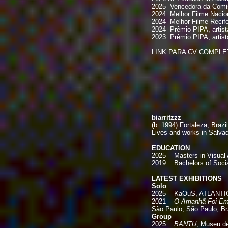
2025 Vencedora da Comis
2024 Melhor Filme Naci
2024 Melhor Filme Reci
2024 Prêmio PIPA, artist
2023 Prêmio PIPA, artist
LINK PARA CV COMPL
biarritzzz
(b. 1994) Fortaleza, Brazil
Lives and works in Salvad
EDUCATION
2025 Masters in Visual Ar
2019 Bachelors of Social
LATEST EXHIBITIONS
Solo
2025 KaOuS, ATLANTIC FI
2021
O Amanhã Foi Emb
São Paulo, São Paulo, Br
Group
2025
BANTU
, Museu de