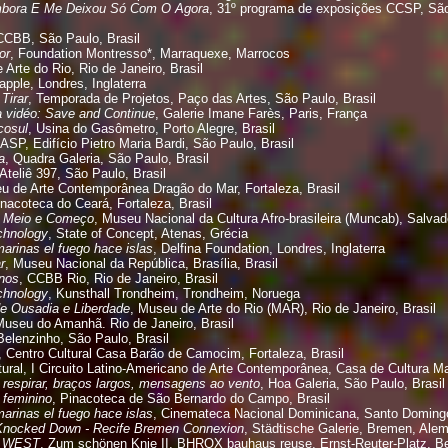
bora E Me Deixou Só Com O Agora
, 31º programa de exposições CCSP, São
CCBB, São Paulo, Brasil
or
, Foundation Montresso*, Marraquexe, Marrocos
 Arte do Rio, Rio de Janeiro, Brasil
apple, Londres, Inglaterra
Tirar
, Temporada de Projetos, Paço das Artes, São Paulo, Brasil
a vidéo: Save and Continue
, Galerie Imane Farès, Paris, França
cosul
, Usina do Gasômetro, Porto Alegre, Brasil
ASP, Edifício Pietro Maria Bardi, São Paulo, Brasil
a
, Quadra Galeria, São Paulo, Brasil
 Ateliê 397, São Paulo, Brasil
u de Arte Contemporânea Dragão do Mar, Fortaleza, Brasil
inacoteca do Ceará, Fortaleza, Brasil
, Meio e Começo
, Museu Nacional da Cultura Afro-brasileira (Muncab), Salvado
echnology
, State of Concept, Atenas, Grécia
rinas el fuego hace islas
, Delfina Foundation, Londres, Inglaterra
r
, Museu Nacional da República, Brasília, Brasil
nos
, CCBB Rio, Rio de Janeiro, Brasil
echnology
, Kunsthall Trondheim, Trondheim, Noruega
e Ousadia e Liberdade
, Museu de Arte do Rio (MAR), Rio de Janeiro, Brasil
Museu do Amanhã. Rio de Janeiro, Brasil
Belenzinho, São Paulo, Brasil
, Centro Cultural Casa Barão de Camocim, Fortaleza, Brasil
al, I Circuito Latino-Americano de Arte Contemporânea, Casa de Cultura Mar
s respirar, braços largos, mensagens ao vento
, Hoa Galeria, São Paulo, Brasil
 feminino
, Pinacoteca de São Bernardo do Campo, Brasil
rinas el fuego hace islas
, Cinemateca Nacional Dominicana, Santo Doming
nocked Down - Recife Bremen Connexion
, Städtische Galerie, Bremen, Ale
 WEST
, Zum schönen Knie II, BHROX bauhaus reuse, Ernst-Reuter-Platz, Be