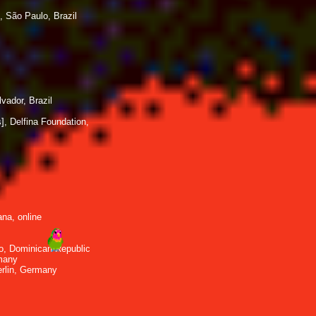
, São Paulo, Brazil
vador, Brazil
], Delfina Foundation,
na, online
o, Dominican Republic
many
erlin, Germany