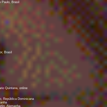
 Paulo, Brasil
r, Brasil
io Quintana, online
o, República Dominicana
manha
rlin, Alemanha