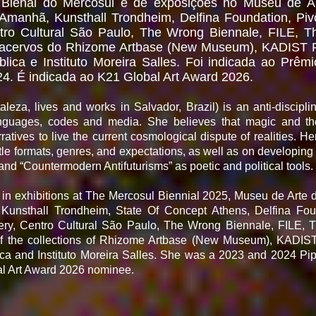
ª Bienal do Mercosul e de exposições no Museu de A
anhã, Kunsthall Trondheim, Delfina Foundation, Pivô
ntro Cultural São Paulo, The Wrong Biennale, FILE, 
os acervos do Rhizome Artbase (New Museum), KADIST 
lica e Instituto Moreira Salles. Foi indicada ao Prê
. É indicada ao K21 Global Art Award 2026.
taleza, lives and works in Salvador, Brazil) is an anti-discipli
nguages, codes and media. She believes that magic and the
ratives to live the current cosmological dispute of realities. He
le formats, genres, and expectations, as well as on developing 
d “Countermodern Antifuturisms” as poetic and political tools.
 in exhibitions at The Mercosul Biennial 2025, Museu de Arte
unsthall Trondheim, State Of Concept Athens, Delfina Foun
lery, Centro Cultural São Paulo, The Wrong Biennale, FILE
 of the collections of Rhizome Artbase (New Museum), KADI
ca and Instituto Moreira Salles. She was a 2023 and 2024 Pi
al Art Award 2026 nominee.