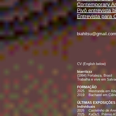
Contemporary And
Pivô entrevista bi
Entrevista para 
biahitsu@gmail.co
CV (English below)
biarritzzz
(1994) Fortaleza, Brasil
Trabalha e vive em Salvad
FORMAÇÃO
2025 Mestranda em Artes 
2019 Bacharel em Ciência
ÚLTIMAS EXPOSIÇÕES
Individuais
2026
Castelinho de Are
2025
KaOuS
, Prêmio A