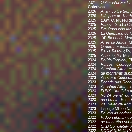
2021
O Amanhã Foi Em
Coletivas
2026
Atlântico Sertão
, 
2026
Diáspora do Tamb
2025
BANTU
, Museu de
2025
Rituals
, Studio Ch
2025
Pra Onda Não Me 
2025
La Quinzaine de l
2025
14ª Bienal do Mer
2025
Artes da África
, M
2025
O ouro e a madeir
2025
Baixa Resolução
,
2025
Anunciação
, Muse
2024
Delírio Tropical
, P
2024
Raízes - Começo
2024
Attention After T
2024
de montañas subma
2023
Aceitar e Continua
2023
Década dos Ocea
2023
Attention After T
2023
FUNK: Um Grito d
2023
NOVA bienal rio
, 
2023
dos brasis
, Sesc 
2023
74º Salão de Abril
2023 Espaço Mítico Natur
2023
Do vôo às narina
2022
Vídeo substantivo
2022
de montañas subma
2022
CKD Completely K
2022
DOOM SPA CITY