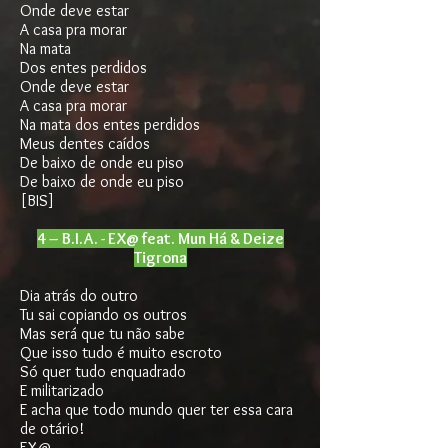
Onde deve estar
A casa pra morar
Na mata
Dos entes perdidos
Onde deve estar
A casa pra morar
Na mata dos entes perdidos
Meus dentes caídos
De baixo de onde eu piso
De baixo de onde eu piso
[BIS]
4 – B.I.A. - EX@ feat. Mun Há & Deize
Tigrona
Dia atrás do outro
Tu sai copiando os outros
Mas será que tu não sabe
Que isso tudo é muito escroto
Só quer tudo enquadrado
E militarizado
E acha que todo mundo quer ter essa cara
de otário!
EX@