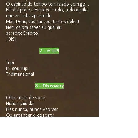
O espírito do tempo tem falado comigo...
Ele diz pra eu esquecer tudo, tudo aquilo
que eu tinha aprendido
Meu Deus, são tantos, tantos deles!
Nem dá pra saber eu qual eu
acreditoCrédito!
[BIS]
7 – #TUPI
Tupi
Eu sou Tupi
Tridimensional
8 – Discovery
Olha, atrás de você
Nunca saiu daí
Eles nunca, nunca vão ver
Ou entender o coexistir
[x2]
E lá estava todo esse tempo
Não parada, não era o momento