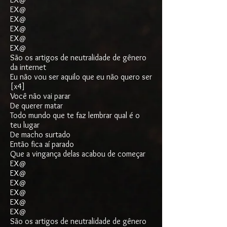
EX@
EX@
EX@
EX@
EX@
São os artigos de neutralidade de gênero
da internet
Eu não vou ser aquilo que eu não quero ser
[x4]
Você não vai parar
De querer matar
Todo mundo que te faz lembrar qual é o
teu lugar
De macho surtado
Então fica aí parado
Que a vingança delas acabou de começar
EX@
EX@
EX@
EX@
EX@
EX@
São os artigos de neutralidade de gênero