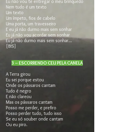
Eu não vou te entregar o meu brinquedo
Nem tudo é um texto
Um texto
Um ímpeto, fios de cabelo
Uma porta, um travesseiro
E eu já não durmo mais sem sonhar
Eu já não vou acordar sem sonhar
Eu já não durmo mais sem sonhar...
[BIS]
3 – ESCORRENDO CEU PELA CANELA
A Terra girou
Eu sei porque estou
Onde os pássaros cantam
Tudo é negro
E não clareou
Mas os pássaros cantam
Posso me perder, e prefiro
Posso perder tudo, tudo isso
Se eu só souber onde cantam
Ou eu piro.